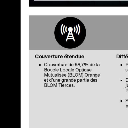
Couverture étendue
Diffé
Couverture de 98,7% de la
P
Boucle Locale Optique
s
Mutualisée (BLOM) Orange
et d’une grande partie des
D
BLOM Tierces.
j
l
S
p