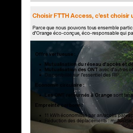
Choisir FTTH Access, c’est choisir
Parce que nous pouvons tous ensemble partici
d’Orange éco-conçue, éco-responsable qui part
Offre vertueuse :
Mutualisation du réseau d’accès et de
Mutualisation des ONT
avec d’autres of
Disponibilité sur l’essentiel des RIP.
Economie circulaire :
Les ONT retournés à Orange
sont test
Empreinte carbone :
11 kWh économisés par an/accès par rapp
Réduction des déplacements : mutualisatio