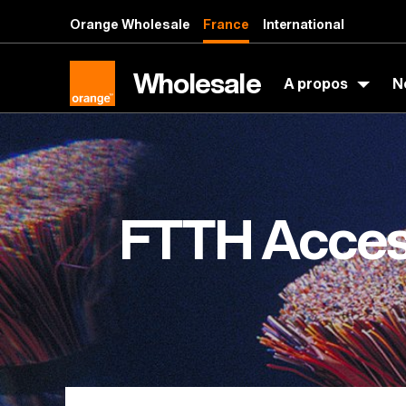
Aller au contenu principal
Orange Wholesale
France
International
Wholesale
A propos
N
FTTH Acce