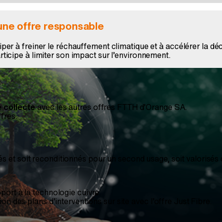
 une offre responsable
per à freiner le réchauffement climatique et à accélérer la 
icipe à limiter son impact sur l’environnement.
 collecte
avec les autres offres FTTH d’Orange SA.
fres.
és et soit reconditionnés pour un second usage, soit valorisés 
ort à la technologie cuivre.
n des plans d’interventions sur site avec l’offre Just Fibre.