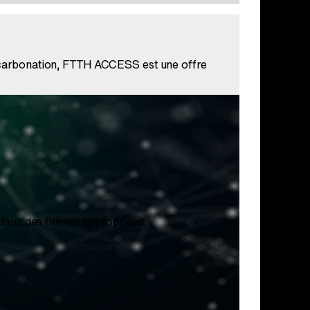
décarbonation, FTTH ACCESS est une offre
dans des filières appropriées.