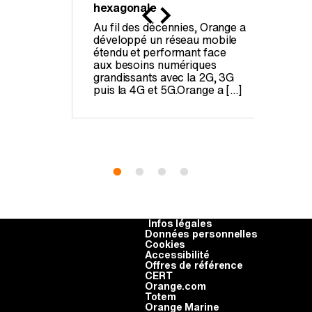
hexagonale
Cons
nce
Au fil des décennies, Orange a
futu
 Wholesale
développé un réseau mobile
beso
ctures
étendu et performant face
chan
rvices de
aux besoins numériques
l’ex
fiance
grandissants avec la 2G, 3G
de l
iété
puis la 4G et 5G.Orange a […]
data
accr
Infos légales
Données personnelles
Cookies
Accessibilité
Offres de référence
CERT
Orange.com
Totem
Orange Marine