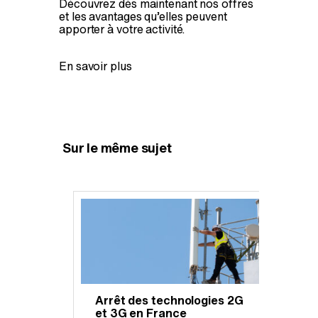
Découvrez dès maintenant nos offres
et les avantages qu’elles peuvent
apporter à votre activité.
En savoir plus
Sur le même sujet
Arrêt des technologies 2G
Pro
d
et 3G en France
l’of