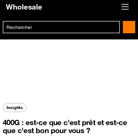
Wholesale
Already customer ?
Search
First visit ?
Skip to main content
Create your account
Insights
400G : est-ce que c'est prêt et est-ce
que c'est bon pour vous ?