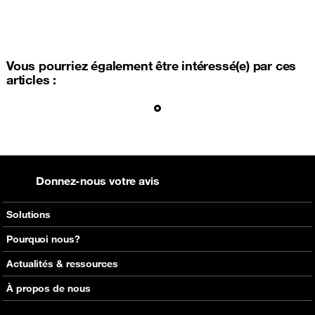
Vous pourriez également être intéressé(e) par ces
articles :
Donnez-nous votre avis
Solutions
Voix
Pourquoi nous?
Messagerie
Réseaux mondiaux d'Orange
Actualités & ressources
Roaming
Carte réseau interactive
Consultez nos actualités
À propos de nous
Solutions de capacité
Découvrir Click
Consultez nos événements à venir