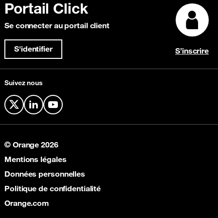
IP Transit
Portail Click
Témoignages clients
Focus Magazine
Content Delivery Network (CDN)
Explorez nos récompenses
Se connecter au portail client
Sécurité et Anti-Fraude
Connectivité Cloud
S'identifier
S’inscrire
Suivez nous
X
LinkedIn
YouTube
© Orange 2026
Mentions légales
Données personnelles
Politique de confidentialité
Orange.com