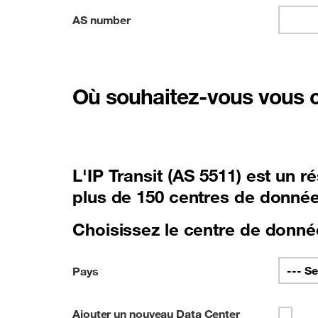
Content Delivery Network (CDN)
Events & Webinar
AS number
Sécurité et Anti-fraude
Latest news
Connectivité cloud
See all offers
Où souhaitez-vous vous co
L'IP Transit (AS 5511) est un 
plus de 150 centres de donné
Choisissez le centre de donné
Pays
Ajouter un nouveau Data Center