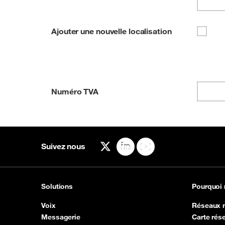
Ajouter une nouvelle localisation
Numéro TVA
Suivez nous
X
LinkedIn
YouTube
Solutions
Pourquoi
Voix
Réseaux 
Messagerie
Carte rése