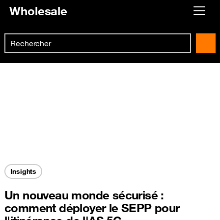
Wholesale
Already customer ?
Search
First visit ?
Skip to main content
Create your account
Insights
Un nouveau monde sécurisé :
comment déployer le SEPP pour