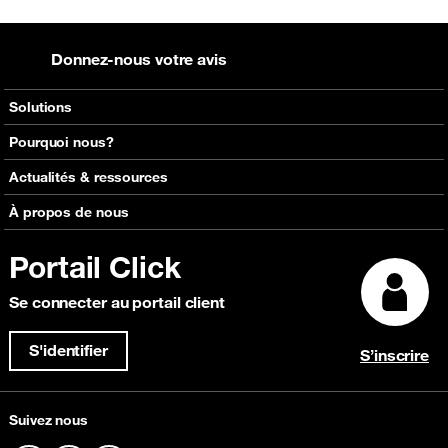
Donnez-nous votre avis
Solutions
Voix
Pourquoi nous?
Messagerie
Réseaux mondiaux d'Orange
Actualités & ressources
Roaming
Carte réseau interactive
Consultez nos actualités
À propos de nous
Solutions de capacité
Découvrir Click
Consultez nos événements à venir
IP Transit
Portail Click
Témoignages clients
Focus Magazine
Content Delivery Network (CDN)
Explorez nos récompenses
Se connecter au portail client
Sécurité et Anti-Fraude
Connectivité Cloud
S'identifier
S’inscrire
Suivez nous