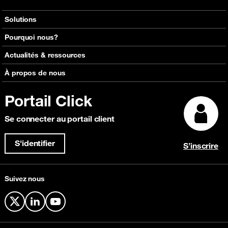
Solutions
Voix
Pourquoi nous?
Messagerie
Réseaux mondiaux d'Orange
Actualités & ressources
Roaming
Carte réseau interactive
Consultez nos actualités
À propos de nous
Solutions de capacité
Découvrir Click
Consultez nos événements à venir
IP Transit
Portail Click
Témoignages clients
Focus Magazine
Content Delivery Network (CDN)
Explorez nos récompenses
Se connecter au portail client
Sécurité et Anti-Fraude
Connectivité Cloud
S'identifier
S’inscrire
Suivez nous
X
LinkedIn
YouTube