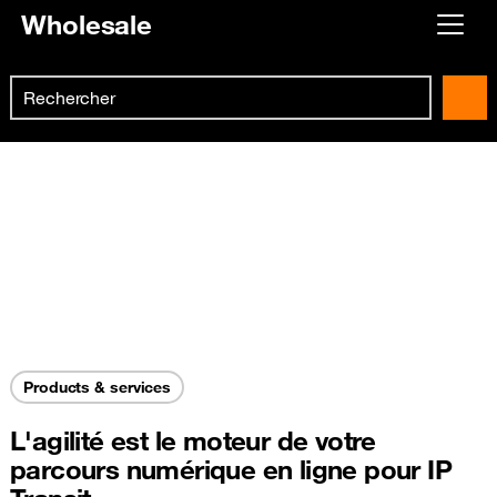
Wholesale
Already customer ?
Search
First visit ?
Skip to main content
Create your account
Products & services
L'agilité est le moteur de votre
parcours numérique en ligne pour IP