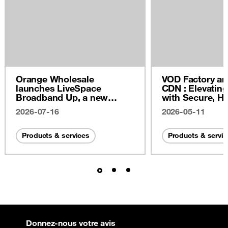
Orange Wholesale
VOD Factory a
launches LiveSpace
CDN : Elevatin
Broadband Up, a new
with Secure, Hi
multi-asset satellite
Performance Pa
2026-07-16
2026-05-11
connectivity offering for
operators and their
enterprise end-users
Products & services
Products & servi
Donnez-nous votre avis