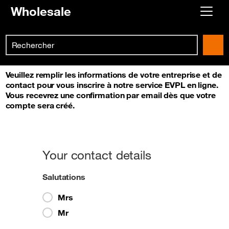
Wholesale
Demander un accès - EVPL en
Skip to main content
Already customer ?
ligne
Search
First visit ?
Veuillez remplir les informations de votre entreprise et de
Create your account
contact pour vous inscrire à notre service EVPL en ligne.
Vous recevrez une confirmation par email dès que votre
compte sera créé.
Your contact details
Salutations
Mrs
Mr