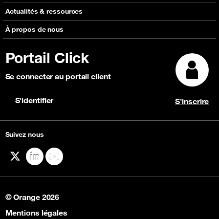
Messagerie
Réseaux mondiaux d'Orange
Actualités & ressources
Roaming
Carte réseau interactive
Consultez nos actualités
À propos de nous
Solutions de capacité
Découvrir Click
Consultez nos événements à venir
IP Transit
Portail Click
Témoignages clients
Focus Magazine
Content Delivery Network (CDN)
Explorez nos récompenses
Se connecter au portail client
Sécurité et Anti-Fraude
Connectivité Cloud
S'identifier
S’inscrire
Suivez nous
X
LinkedIn
YouTube
© Orange 2026
Mentions légales