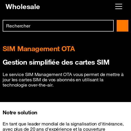
Wholesale
Already customer ?
Search
First visit ?
Skip to main content
Create your account
SIM Management OTA
Gestion simplifiée des cartes SIM
Le service SIM Management OTA vous permet de mettre à
jour les cartes SIM de vos abonnés en utilisant la
technologie over-the-air.
Notre solution
En tant que leader mondial de la signalisation d'itinérance,
avec plus de 20 ans d'expérience et la couverture