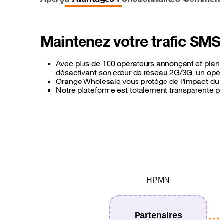
Sécurité et Anti-fraude
Latest news
Connectivité cloud
Maintenez votre trafic SMS
See all offers
Avec plus de 100 opérateurs annonçant et planif
désactivant son cœur de réseau 2G/3G, un opéra
Orange Wholesale vous protège de l'impact du 
Notre plateforme est totalement transparente 
HPMN
Partenaires