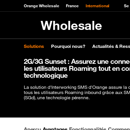
Orange Wholesale
France
International
Se
Wholesale
Skip to main content
SMS Interworking Funct
Solutions
Pourquoi nous?
Actualités & Res
2G/3G Sunset : Assurez une connect
Solutions
Pourquoi nous?
Actualités & Ressources
À propos de nous
les utilisateurs Roaming tout en c
technologique
Découvrez nos solutions
Nos réseaux
Newsroom
Type d'
Découvr
Événem
Voix
Orange global networks
Products & services
Fourniss
Configur
Événemen
La solution d'Interworking SMS d'Orange assure la 
tous les utilisateurs Roaming inbound grâce aux S
Messages
Interactive network map
Networks
Purs gros
Commande
(SGd), une technologie pérenne.
Roaming
Expertise
Fournisse
Gérez et 
Capacity
ESG
Opérateu
Accédez 
IP Transit
Recognition
Neoclouds
Aperçu
Avantages
Fonctionnalités
Comment
Content Delivery Network (CDN)
Events & Webinar