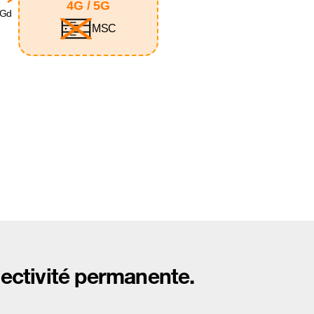
4G / 5G
SGd
MSC
nnectivité permanente.