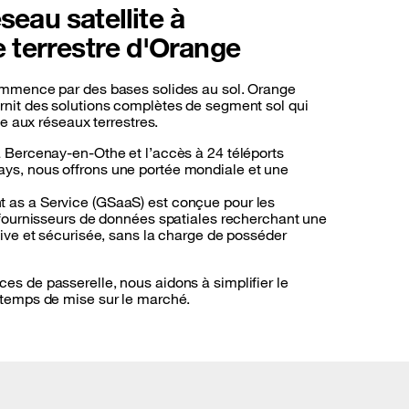
seau satellite à
re terrestre d'Orange
commence par des bases solides au sol. Orange
rnit des solutions complètes de segment sol qui
ite aux réseaux terrestres.
à Bercenay-en-Othe et l’accès à 24 téléports
ys, nous offrons une portée mondiale et une
 as a Service (GSaaS) est conçue pour les
s fournisseurs de données spatiales recherchant une
utive et sécurisée, sans la charge de posséder
es de passerelle, nous aidons à simplifier le
e temps de mise sur le marché.