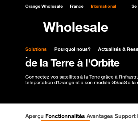
Orange Wholesale
France
International
Se
Wholesale
Skip to main content
LiveSpace Ground Seg
pour une connectivité sat
Solutions
Pourquoi nous?
Actualités & Res
de la Terre à l'Orbite
Solutions
Pourquoi nous?
Actualités & Ressources
À propos de nous
Connectez vos satellites à la Terre grâce à l'infras
Découvrez nos solutions
Nos réseaux
Newsroom
Type d'
Découvr
Événem
téléportation d'Orange et à son modèle GSaaS à l
Voix
Orange global networks
Products & services
Fourniss
Configur
Événemen
Messages
Interactive network map
Networks
Purs gros
Commande
Roaming
Expertise
Fournisse
Gérez et 
Aperçu
Fonctionnalités
Avantages
Support
Capacity
ESG
Opérateu
Accédez 
IP Transit
Recognition
Neoclouds
Content Delivery Network (CDN)
Events & Webinar