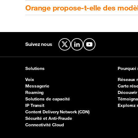
Orange propose-t-elle des modèl
Suivez nous
X
LinkedIn
YouTube
Solutions
Pourquoi
Voix
Réseaux 
Messagerie
Carte rése
Roaming
Découvrir
Solutions de capacité
Témoignag
IP Transit
Explorez
Content Delivery Network (CDN)
Sécurité et Anti-Fraude
Connectivité Cloud