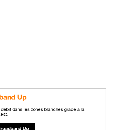
dband Up
 débit dans les zones blanches grâce à la
 LEO.
Broadband Up