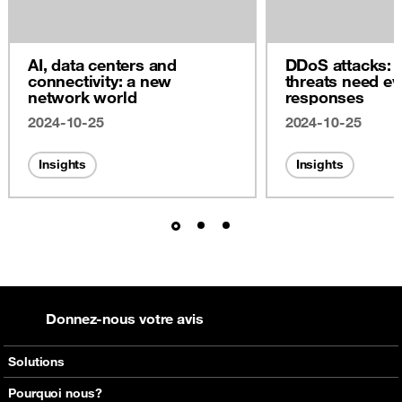
AI, data centers and
DDoS attacks: 
connectivity: a new
threats need ev
network world
responses
2024-10-25
2024-10-25
Insights
Insights
Donnez-nous votre avis
Solutions
Voix
Pourquoi nous?