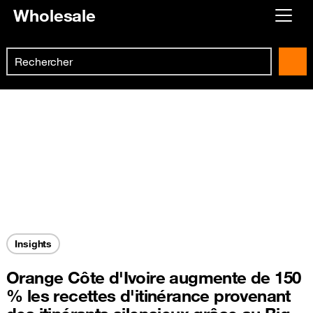
Wholesale
Already customer ?
Search
First visit ?
Skip to main content
Create your account
Insights
Orange Côte d'Ivoire augmente de 150
% les recettes d'itinérance provenant