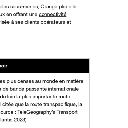
les sous-marins, Orange place la
ux en offrant une
connectivité
risée
à ses clients opérateurs et
voir
des plus denses au monde en matière
ps de bande passante internationale
e de loin la plus importante route
licitée que la route transpacifique, la
ource : TeleGeography’s Transport
lantic 2023)