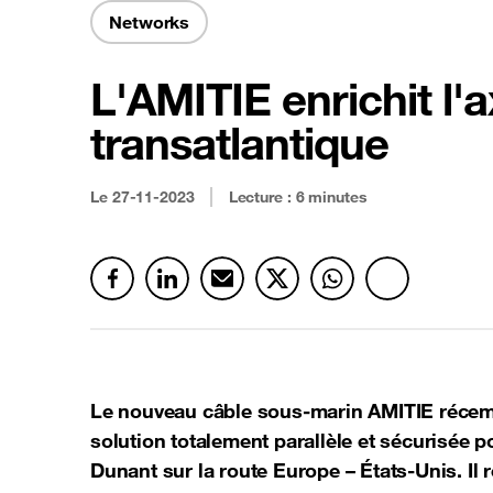
Networks
Sécurité et Anti-fraude
Latest news
Connectivité cloud
L'AMITIE enrichit l'
See all offers
transatlantique
Le
27-11-2023
Lecture : 6 minutes
Le nouveau câble sous-marin AMITIE récem
solution totalement parallèle et sécurisée 
Dunant sur la route Europe – États-Unis. Il r