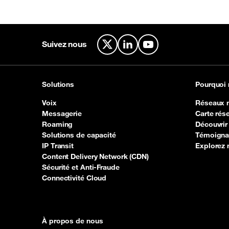
Suivez nous
X
LinkedIn
YouTube
Solutions
Pourquoi
Voix
Réseaux 
Messagerie
Carte rése
Roaming
Découvrir
Solutions de capacité
Témoignag
IP Transit
Explorez
Content Delivery Network (CDN)
Sécurité et Anti-Fraude
Connectivité Cloud
À propos de nous