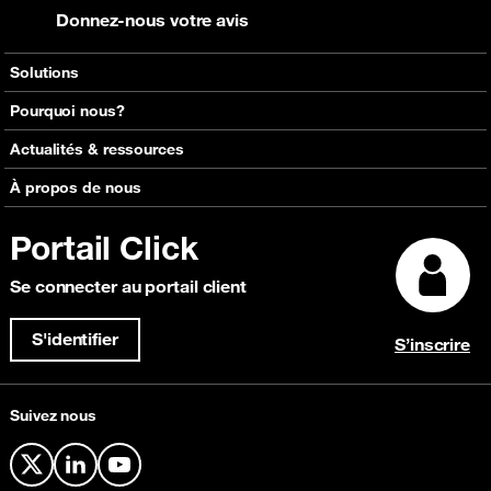
Donnez-nous votre avis
Solutions
Voix
Pourquoi nous?
Messagerie
Réseaux mondiaux d'Orange
Actualités & ressources
Roaming
Carte réseau interactive
Consultez nos actualités
À propos de nous
Solutions de capacité
Découvrir Click
Consultez nos événements à venir
IP Transit
Portail Click
Témoignages clients
Focus Magazine
Content Delivery Network (CDN)
Explorez nos récompenses
Se connecter au portail client
Sécurité et Anti-Fraude
Connectivité Cloud
S'identifier
S’inscrire
Suivez nous
X
LinkedIn
YouTube