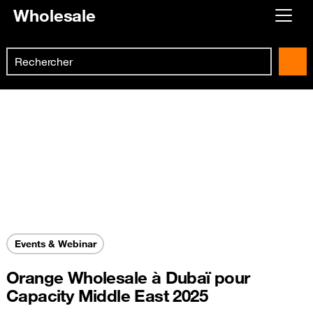
Wholesale
Already customer ?
Search
First visit ?
Skip to main content
Create your account
Events & Webinar
Orange Wholesale à Dubaï pour
Capacity Middle East 2025